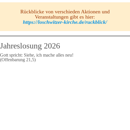
Rückblicke von verschieden Aktionen und
Veranstaltungen gibt es hier:
https://loschwitzer-kirche.de/ruckblick/
Jahreslosung 2026
Gott spricht: Siehe, ich mache alles neu!
(Offenbarung 21,5)
S
M
D
M
D
F
S
1
2
3
4
5
6
7
8
9
10
11
12
13
14
15
16
17
18
19
20
21
22
23
24
25
26
27
28
29
30
31
August 2026
Glockengeläut der Loschwitzer Kirche